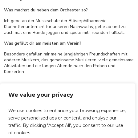
Was machst du neben dem Orchester so?
Ich gebe an der Musikschule der Bläserphilharmonie
Klarinettenunterricht für unseren Nachwuchs, gehe ab und zu
auch mal eine Runde joggen und spiele mit Freunden Fußball.
Was gefällt dir am meisten am Verein?
Besonders gefallen mir meine langjährigen Freundschaften mit
anderen Musikern, das gemeinsame Musizieren, viele gemeinsame
Aktivitäten und die langen Abende nach den Proben und
Konzerten.
We value your privacy
We use cookies to enhance your browsing experience,
Das Interview führte:
Erik Focke
spielt seit 2013 in der
serve personalised ads or content, and analyse our
Bläserphilharmonie der Stadt Blaustein. Er begann in der
traffic. By clicking "Accept All", you consent to our use
Bläserklasse und steigerte sich über das Junior- und
of cookies.
Jugendorchester hin bis zur Bläserphilharmonie. Neben dem